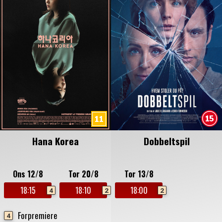
Hana Korea
Dobbeltspil
Ons 12/8
Tor 20/8
Tor 13/8
18:15
18:10
18:00
4
2
2
Forpremiere
4