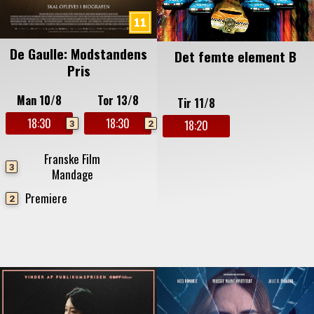
De Gaulle: Modstandens
Det femte element B
Pris
Man 10/8
Tor 13/8
Tir 11/8
18:30
18:30
3
2
18:20
Franske Film
3
Mandage
Premiere
2