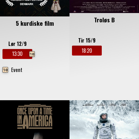
Troløs B
5 kurdiske film
Tir 15/9
Lør 12/9
18:20
13:30
10
Event
10