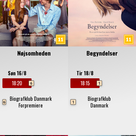
Nøjsomheden
Begyndelser
Søn 16/8
Tir 18/8
18:20
18:15
6
1
Biografklub Danmark
Biografklub
6
1
Forpremiere
Danmark