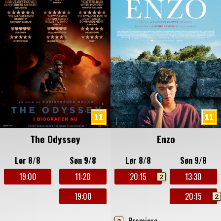
The Odyssey
Enzo
Lør 8/8
Søn 9/8
Lør 8/8
Søn 9/8
19:00
11:20
20:15
13:30
2
19:00
20:15
2
Premiere