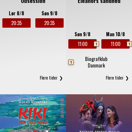
Obsession
Eleanors sandhed
Lør 8/8
Søn 9/8
20:35
20:35
Søn 9/8
Man 10/8
11:00
11:00
1
1
Biografklub
1
Danmark