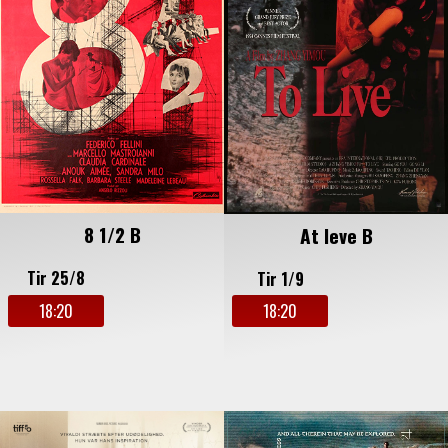
8 1/2 B
At leve B
Tir 25/8
Tir 1/9
18:20
18:20