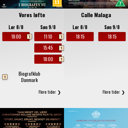
Vores løfte
Calle Malaga
Lør 8/8
Søn 9/8
Lør 8/8
Søn 9/8
18:00
11:10
18:15
18:15
1
1
15:45
1
18:00
1
Biografklub
1
Danmark