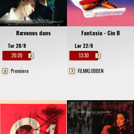
Rævenes dans
Fantasia - Cin B
Tor 20/8
Lør 22/8
20:20
13:30
2
7
Premiere
FILMKLUBBEN
2
7