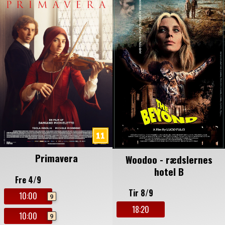
Primavera
Woodoo - rædslernes
hotel B
Fre 4/9
Tir 8/9
10:00
9
18:20
10:00
9