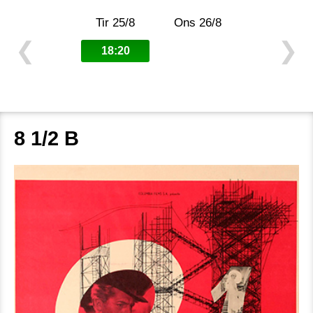
Tir 25/8
Ons 26/8
❮
❯
18:20
8 1/2 B