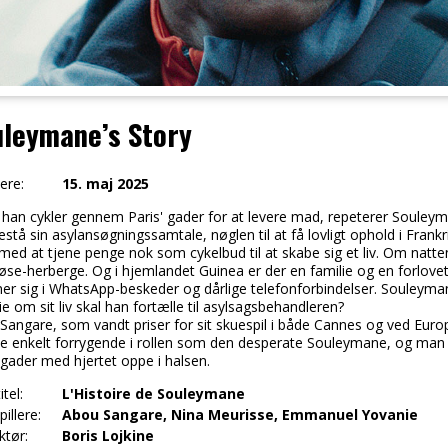
leymane’s Story
ere:
15. maj 2025
han cykler gennem Paris' gader for at levere mad, repeterer Souleyman
estå sin asylansøgningssamtale, nøglen til at få lovligt ophold i Fran
 med at tjene penge nok som cykelbud til at skabe sig et liv. Om nat
øse-herberge. Og i hjemlandet Guinea er der en familie og en forlov
ner sig i WhatsApp-beskeder og dårlige telefonforbindelser. Souleymane
ie om sit liv skal han fortælle til asylsagsbehandleren?
Sangare, som vandt priser for sit skuespil i både Cannes og ved Euro
e enkelt forrygende i rollen som den desperate Souleymane, og man 
 gader med hjertet oppe i halsen.
itel:
L'Histoire de Souleymane
illere:
Abou Sangare, Nina Meurisse, Emmanuel Yovanie
ktør:
Boris Lojkine