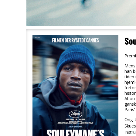
Sou
Premi
Mens 
han b
tiden
hjeml
forto
histor
Abou 
gansk
Paris’
Orig. t
Skuesp
Instru