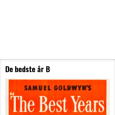
Filmdetaljer
HER KAN DU SE DETALJER OM OG
BESTILLE BILLETTER TIL DEN VALGTE
FILM
De bedste år B