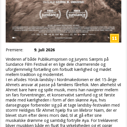
Premiere:
9. juli 2026
Vinderen af både Publikumsprisen og Juryens Særpris på
Sundance Film Festival er en lige dele charmerende og
uforglemmelig fortælling om forbudt kærlighed og mødet
mellem tradition og modernitet.
I en afsides Yörük-landsby i Nordmakedonien er det 15-årige
Ahmets ansvar at passe på familiens fåreflok. Men allerhelst vil
Ahmet bare høre og spille musik, mens han navigerer mellem
sin fars forventninger, et konservativt samfund og sit første
møde med kærligheden i form af den skønne Aya, hvis
dansegruppe forbereder sig på at tage landsby-festivalen med
storm! Heldigvis får Ahmet hjælp fra sin lillebror Naim, der er
blevet stum efter deres mors død, til at gå efter sine
musikalske drømme og samtidig fortrylle Aya. For trekløveret
bliver musikken både en flugt fra virkeligheden og et oprør