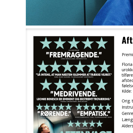
Af
Premi
Floria
urokke
tilfø
afste
følels
Kilde
Orig. t
Instru
Genre
Læng
Alder