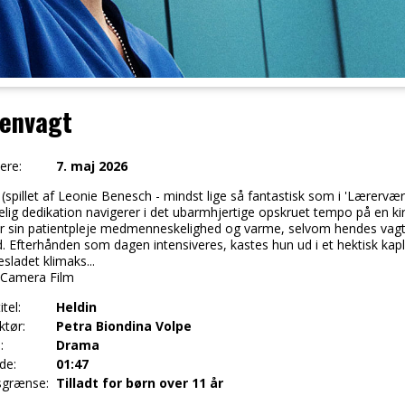
tenvagt
ere:
7. maj 2026
 (spillet af Leonie Benesch - mindst lige så fantastisk som i 'Lærervæ
lig dedikation navigerer i det ubarmhjertige opskruet tempo på en kiru
rer sin patientpleje medmenneskelighed og varme, selvom hendes vagt
d. Efterhånden som dagen intensiveres, kastes hun ud i et hektisk kap
esladet klimaks...
: Camera Film
itel:
Heldin
ktør:
Petra Biondina Volpe
:
Drama
de:
01:47
sgrænse:
Tilladt for børn over 11 år