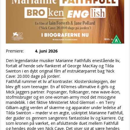
Premiere:
4. juni 2026
Den legendariske musiker Marianne Faithfulls enestående liv,
fortalt af hende selv flankeret af George MacKay og Tilda
Swinton i en dybt original film af instruktørparret bag ’Nick
Cave: 20.000 dage på jorden’.
Faithfull rummer et liv af kontraster. Klosterskolepigen, der
blev gift som teenager. En af 60’ernes ultimative it-girls og
Mick Jaggers partner. Popsanger, folksanger, new wave-ikon,
stofmisbruger og en one-woman-army mod det misogyne
mandeblik. I det fiktive Ministeriet Mod Glemsel – en Terry
Gilliam-agtig verden af skærme og apparater under ledelse af
Tilda Swinton – møder vi en ægte, uskriptet Marianne Faithfull,
der guider os gennem sangerens fantastiske liv og karriere. Og
som kronen på værket, en afsluttende duet mellem Faithfull
og hendes gode ven Nick Cave. Det viser sig at være hendes