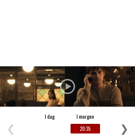
Filmdetaljer
HER KAN DU SE DETALJER OM OG
BESTILLE BILLETTER TIL DEN VALGTE
FILM
I dag
I morgen
❮
❯
20:35