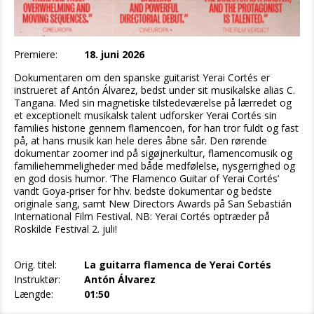
Premiere:
18. juni 2026
Dokumentaren om den spanske guitarist Yerai Cortés er
instrueret af Antón Álvarez, bedst under sit musikalske alias C.
Tangana. Med sin magnetiske tilstedeværelse på lærredet og
et exceptionelt musikalsk talent udforsker Yerai Cortés sin
families historie gennem flamencoen, for han tror fuldt og fast
på, at hans musik kan hele deres åbne sår. Den rørende
dokumentar zoomer ind på sigøjnerkultur, flamencomusik og
familiehemmeligheder med både medfølelse, nysgerrighed og
en god dosis humor. ’The Flamenco Guitar of Yerai Cortés’
vandt Goya-priser for hhv. bedste dokumentar og bedste
originale sang, samt New Directors Awards på San Sebastián
International Film Festival. NB: Yerai Cortés optræder på
Roskilde Festival 2. juli!
Orig. titel:
La guitarra flamenca de Yerai Cortés
Instruktør:
Antón Álvarez
Længde:
01:50