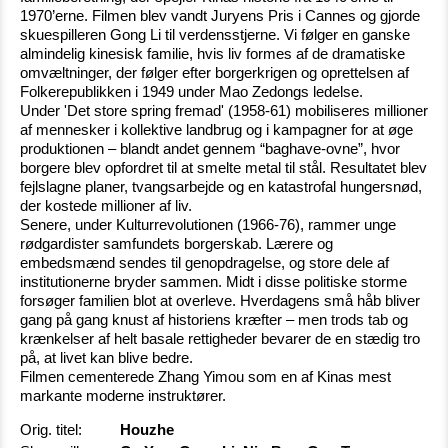
1970’erne. Filmen blev vandt Juryens Pris i Cannes og gjorde
skuespilleren Gong Li til verdensstjerne. Vi følger en ganske
almindelig kinesisk familie, hvis liv formes af de dramatiske
omvæltninger, der følger efter borgerkrigen og oprettelsen af
Folkerepublikken i 1949 under Mao Zedongs ledelse.
Under 'Det store spring fremad' (1958-61) mobiliseres millioner
af mennesker i kollektive landbrug og i kampagner for at øge
produktionen – blandt andet gennem “baghave-ovne”, hvor
borgere blev opfordret til at smelte metal til stål. Resultatet blev
fejlslagne planer, tvangsarbejde og en katastrofal hungersnød,
der kostede millioner af liv.
Senere, under Kulturrevolutionen (1966-76), rammer unge
rødgardister samfundets borgerskab. Lærere og
embedsmænd sendes til genopdragelse, og store dele af
institutionerne bryder sammen. Midt i disse politiske storme
forsøger familien blot at overleve. Hverdagens små håb bliver
gang på gang knust af historiens kræfter – men trods tab og
krænkelser af helt basale rettigheder bevarer de en stædig tro
på, at livet kan blive bedre.
Filmen cementerede Zhang Yimou som en af Kinas mest
markante moderne instruktører.
Orig. titel:
Houzhe