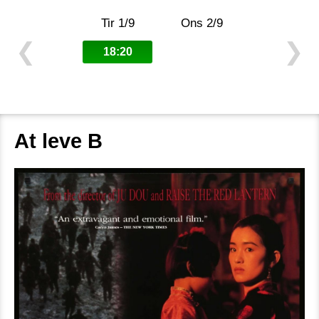
Tir 1/9
Ons 2/9
❮
❯
18:20
At leve B