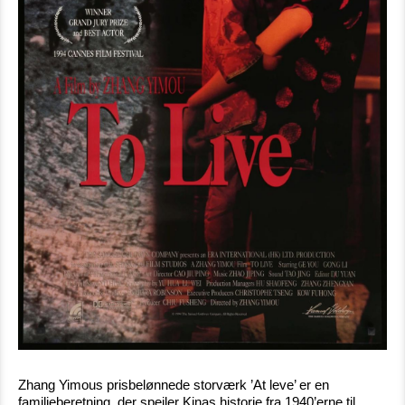
Zhang Yimous prisbelønnede storværk ’At leve’ er en
familieberetning, der spejler Kinas historie fra 1940’erne til