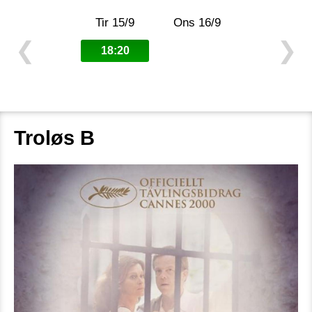
Tir 15/9
Ons 16/9
❮
❯
18:20
Troløs B