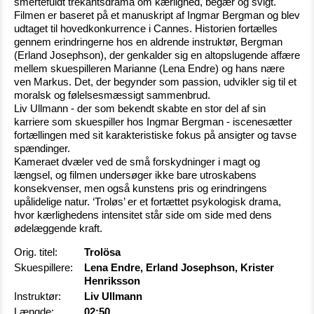
smertefuldt trekantsdrama om kærlighed, begær og svigt.
Filmen er baseret på et manuskript af Ingmar Bergman og blev
udtaget til hovedkonkurrence i Cannes. Historien fortælles
gennem erindringerne hos en aldrende instruktør, Bergman
(Erland Josephson), der genkalder sig en altopslugende affære
mellem skuespilleren Marianne (Lena Endre) og hans nære
ven Markus. Det, der begynder som passion, udvikler sig til et
moralsk og følelsesmæssigt sammenbrud.
Liv Ullmann - der som bekendt skabte en stor del af sin
karriere som skuespiller hos Ingmar Bergman - iscenesætter
fortællingen med sit karakteristiske fokus på ansigter og tavse
spændinger.
Kameraet dvæler ved de små forskydninger i magt og
længsel, og filmen undersøger ikke bare utroskabens
konsekvenser, men også kunstens pris og erindringens
upålidelige natur. ‘Troløs’ er et fortættet psykologisk drama,
hvor kærlighedens intensitet står side om side med dens
ødelæggende kraft.
Orig. titel:
Trolösa
Skuespillere:
Lena Endre, Erland Josephson, Krister
Henriksson
Instruktør:
Liv Ullmann
Længde:
02:50