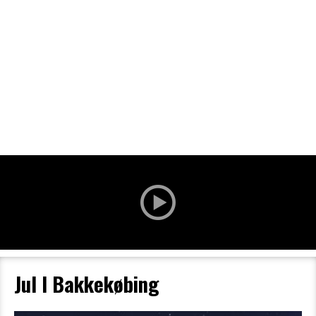
Filmdetaljer
HER KAN DU SE DETALJER OM OG
BESTILLE BILLETTER TIL DEN VALGTE
FILM
Jul I Bakkekøbing