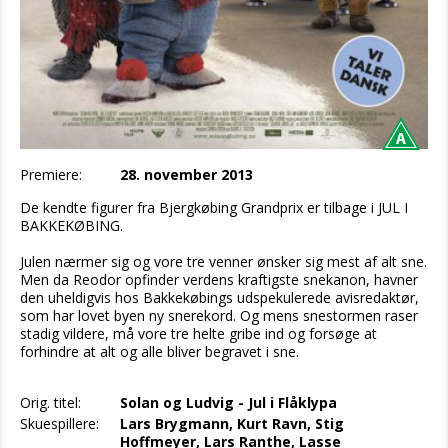
Premiere:
28. november 2013
De kendte figurer fra Bjergkøbing Grandprix er tilbage i JUL I
BAKKEKØBING.
Julen nærmer sig og vore tre venner ønsker sig mest af alt sne.
Men da Reodor opfinder verdens kraftigste snekanon, havner
den uheldigvis hos Bakkekøbings udspekulerede avisredaktør,
som har lovet byen ny snerekord. Og mens snestormen raser
stadig vildere, må vore tre helte gribe ind og forsøge at
forhindre at alt og alle bliver begravet i sne.
Orig. titel:
Solan og Ludvig - Jul i Flåklypa
Skuespillere:
Lars Brygmann, Kurt Ravn, Stig
Hoffmeyer, Lars Ranthe, Lasse