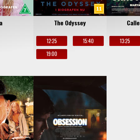
a
The Odyssey
Call
12:25
15:40
13:25
19:00