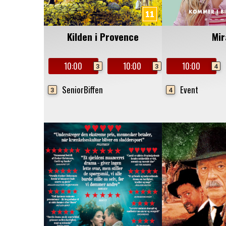
Kilden i Provence
Mir
10:00
10:00
10:00
3
3
4
SeniorBiffen
Event
3
4