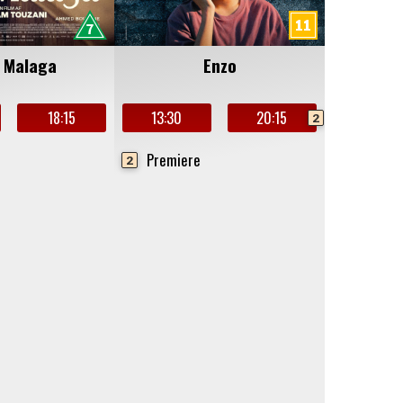
e Malaga
Enzo
18:15
13:30
20:15
2
Premiere
2