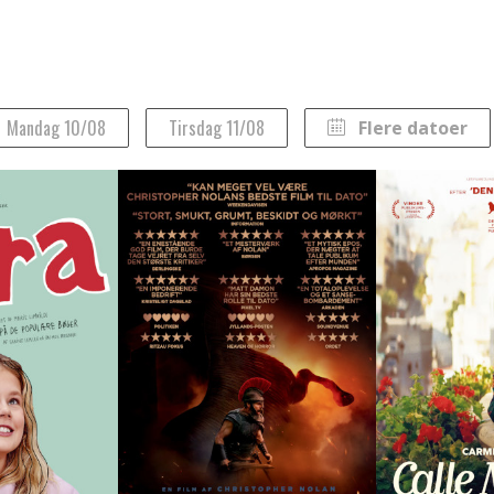
Mandag 10/08
Tirsdag 11/08
Flere datoer
August 2026
Man
Tirs
Ons
Tors
Fre
Lør
Søn
27
28
29
30
31
1
2
3
4
5
6
7
8
9
10
11
12
13
14
15
16
17
18
19
20
21
22
23
24
25
26
27
28
29
30
31
1
2
3
4
5
6